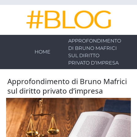
Skip
to
main
content
APPROFONDIMENTO
DI BRUNO MAFRICI
HOME
SUL DIRITTO
PRIVATO D’IMPRESA
Approfondimento di Bruno Mafrici
sul diritto privato d’impresa